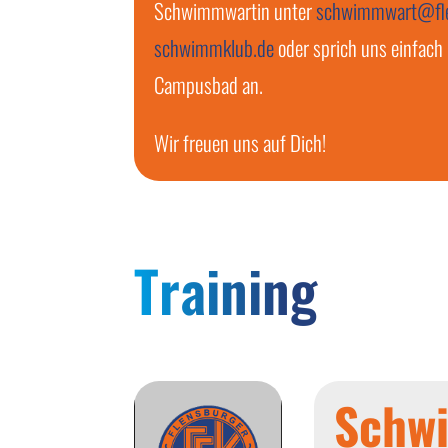
Schwimmwartin unter
schwimmwart@fle
schwimmklub.de
oder sprich uns einfach
Campusbad an.
Wir freuen uns auf Dich!
Training
Schw