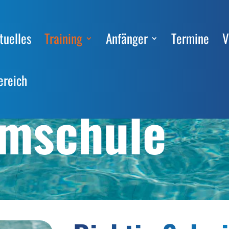
tuelles
Training
Anfänger
Termine
V
ereich
mschule