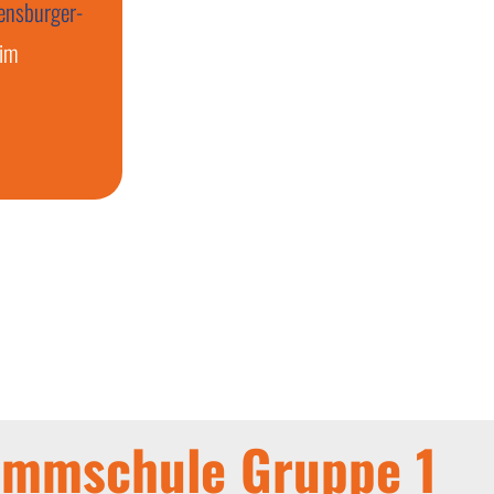
nsburger-
 im
immschule Gruppe 1